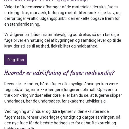
Valget af fugemasse afhænger af de materialer, der skal fuges
omkring. Træ, murværk, beton og metal stiller forskellige krav, og
derfor tager vi altid udgangspunkt i den enkelte opgave frem for
en standardløsning.
Vi rådgiver om både materialevalg og udførelse, så den færdige
fuge bliver en naturlig del af bygningen og samtidig lever op til de
krav, der stilles til tæthed, fleksibilitet og holdbarhed.
Ring til os
Hvornår er udskiftning af fuger nødvendig?
Revner, løse kanter, hårde fuger eller synlige åbninger kan være
tegn på, at fugerne ikke længere fungerer optimalt. Oplever du
træk omkring vinduer eller døre, eller kan du se, at fugerne slipper
underlaget, bør de undersøges, før skaderne udvikler sig.
Ved fugning af vinduer og døre fjerner vi den eksisterende
fugemasse, renser underlaget grundigt og klargør samlingen, så
den nye fuge får de bedste betingelser for at hæfte korrekt og
holde i mange år.