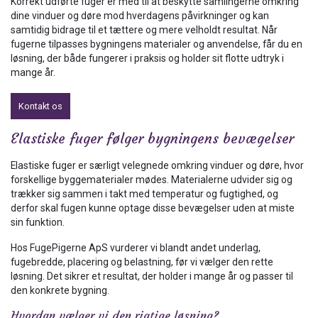
Korrekt udførte fuger er med til at beskytte samlingerne omkring
dine vinduer og døre mod hverdagens påvirkninger og kan
samtidig bidrage til et tættere og mere velholdt resultat. Når
fugerne tilpasses bygningens materialer og anvendelse, får du en
løsning, der både fungerer i praksis og holder sit flotte udtryk i
mange år.
Kontakt os
Elastiske fuger følger bygningens bevægelser
Elastiske fuger er særligt velegnede omkring vinduer og døre, hvor
forskellige byggematerialer mødes. Materialerne udvider sig og
trækker sig sammen i takt med temperatur og fugtighed, og
derfor skal fugen kunne optage disse bevægelser uden at miste
sin funktion.
Hos FugePigerne ApS vurderer vi blandt andet underlag,
fugebredde, placering og belastning, før vi vælger den rette
løsning. Det sikrer et resultat, der holder i mange år og passer til
den konkrete bygning.
Hvordan vælger vi den rigtige løsning?