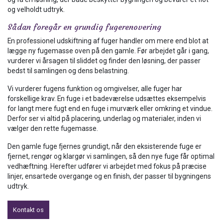
og velholdt udtryk.
Sådan foregår en grundig fugerenovering
En professionel udskiftning af fuger handler om mere end blot at
lægge ny fugemasse oven på den gamle. Før arbejdet går i gang,
vurderer vi årsagen til sliddet og finder den løsning, der passer
bedst til samlingen og dens belastning.
Vi vurderer fugens funktion og omgivelser, alle fuger har
forskellige krav. En fuge i et badeværelse udsættes eksempelvis
for langt mere fugt end en fuge i murværk eller omkring et vindue.
Derfor ser vi altid på placering, underlag og materialer, inden vi
vælger den rette fugemasse.
Den gamle fuge fjernes grundigt, når den eksisterende fuge er
fjernet, rengør og klargør vi samlingen, så den nye fuge får optimal
vedhæftning. Herefter udfører vi arbejdet med fokus på præcise
linjer, ensartede overgange og en finish, der passer til bygningens
udtryk.
Kontakt os