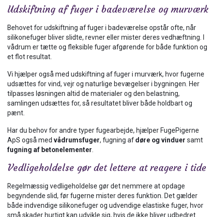
Udskiftning af fuger i badeværelse og murværk
Behovet for udskiftning af fuger i badeværelse opstår ofte, når
silikonefuger bliver slidte, revner eller mister deres vedhæftning. I
vådrum er tætte og fleksible fuger afgørende for både funktion og
et flot resultat.
Vi hjælper også med udskiftning af fuger i murværk, hvor fugerne
udsættes for vind, vejr og naturlige bevægelser i bygningen. Her
tilpasses løsningen altid de materialer og den belastning,
samlingen udsættes for, så resultatet bliver både holdbart og
pænt.
Har du behov for andre typer fugearbejde, hjælper FugePigerne
ApS også med
vådrumsfuger
, fugning af
døre og vinduer
samt
fugning af betonelementer
.
Vedligeholdelse gør det lettere at reagere i tide
Regelmæssig vedligeholdelse gør det nemmere at opdage
begyndende slid, før fugerne mister deres funktion. Det gælder
både indvendige silikonefuger og udvendige elastiske fuger, hvor
små skader hurtigt kan udvikle sig, hvis de ikke bliver udbedret.