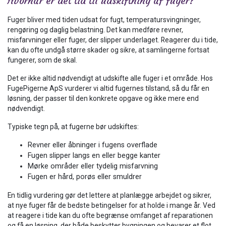
Hvornår er det tid til udskiftning af fuger?
Fuger bliver med tiden udsat for fugt, temperatursvingninger,
rengøring og daglig belastning. Det kan medføre revner,
misfarvninger eller fuger, der slipper underlaget. Reagerer du i tide,
kan du ofte undgå større skader og sikre, at samlingerne fortsat
fungerer, som de skal.
Det er ikke altid nødvendigt at udskifte alle fuger i et område. Hos
FugePigerne ApS vurderer vi altid fugernes tilstand, så du får en
løsning, der passer til den konkrete opgave og ikke mere end
nødvendigt.
Typiske tegn på, at fugerne bør udskiftes:
Revner eller åbninger i fugens overflade
Fugen slipper langs en eller begge kanter
Mørke områder eller tydelig misfarvning
Fugen er hård, porøs eller smuldrer
En tidlig vurdering gør det lettere at planlægge arbejdet og sikrer,
at nye fuger får de bedste betingelser for at holde i mange år. Ved
at reagere i tide kan du ofte begrænse omfanget af reparationen
og få en løsning, der både beskytter bygningen og bevarer et flot