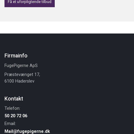
Få et uforpligtende tilbud
Firmainfo
FugePigerne ApS
Præstevænget 17,
6100 Haderslev
Kontakt
Telefon:
50 20 72 06
Email:
Mail@fugepigerne.dk