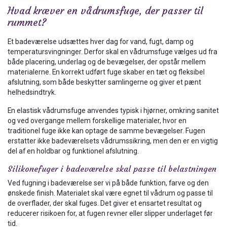
Hvad kræver en vådrumsfuge, der passer til
rummet?
Et badeværelse udsættes hver dag for vand, fugt, damp og
temperatursvingninger. Derfor skal en vådrumsfuge vælges ud fra
både placering, underlag og de bevægelser, der opstår mellem
materialerne. En korrekt udført fuge skaber en tæt og fleksibel
afslutning, som både beskytter samlingerne og giver et pænt
helhedsindtryk.
En elastisk vådrumsfuge anvendes typisk i hjørner, omkring sanitet
og ved overgange mellem forskellige materialer, hvor en
traditionel fuge ikke kan optage de samme bevægelser. Fugen
erstatter ikke badeværelsets vådrumssikring, men den er en vigtig
del af en holdbar og funktionel afslutning.
Silikonefuger i badeværelse skal passe til belastningen
Ved fugning i badeværelse ser vi på både funktion, farve og den
ønskede finish. Materialet skal være egnet til vådrum og passe til
de overflader, der skal fuges. Det giver et ensartet resultat og
reducerer risikoen for, at fugen revner eller slipper underlaget før
tid.